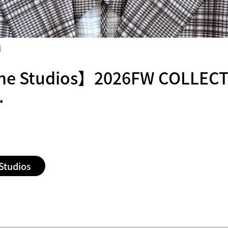
4
e Studios】2026FW COLLEC
.
Studios