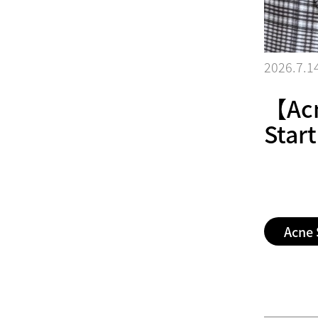
2026.7.1
【Acn
Start
Acne 