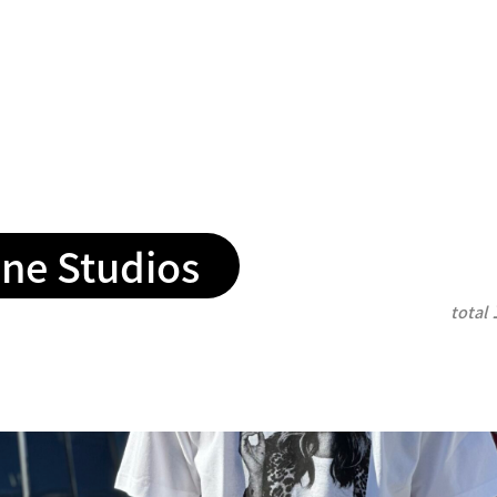
ne Studios
total