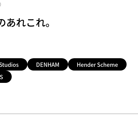
0
のあれこれ。
Studios
DENHAM
Hender Scheme
IS