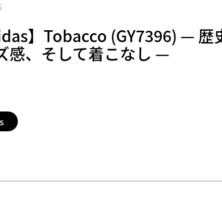
6
idas】Tobacco (GY7396) — 
ズ感、そして着こなし —
s