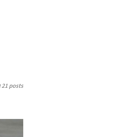
21 posts
l