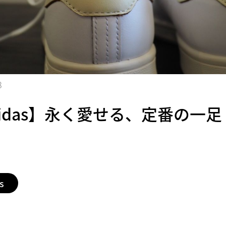
8
didas】永く愛せる、定番の一足
s