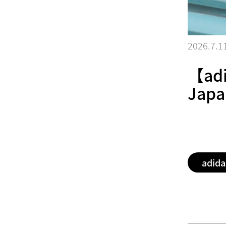
2026.7.1
【adi
Japa
adida