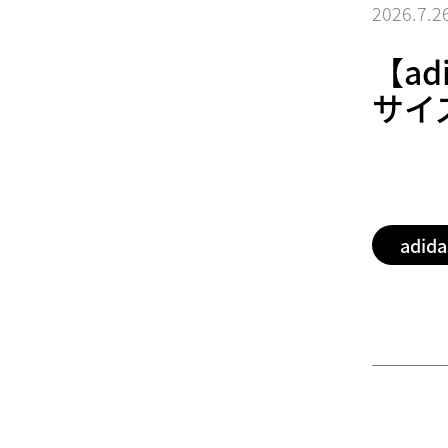
2026.7.2
【ad
サイ
adida