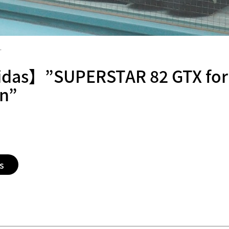
1
das】”SUPERSTAR 82 GTX for
n”
s