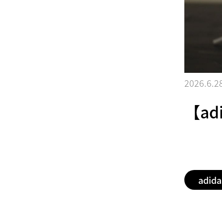
2026.6.2
【a
adida