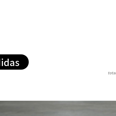
idas
tota