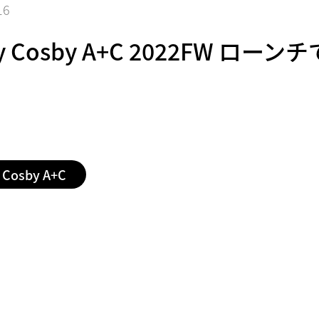
16
ry Cosby A+C 2022FW ローンチ
 Cosby A+C