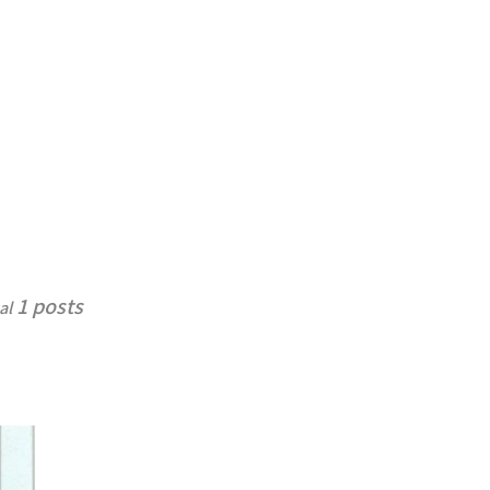
1 posts
al