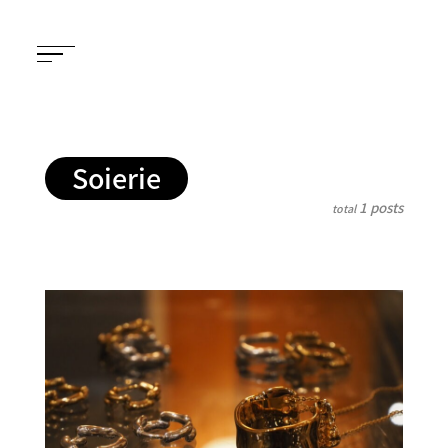
Soierie
1 posts
total