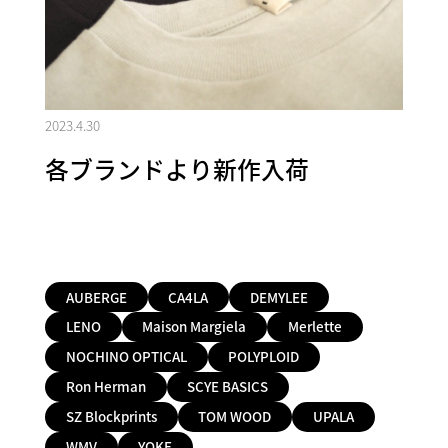
2023.4.30
各ブランドより新作入荷
AUBERGE
CA4LA
DEMYLEE
LENO
Maison Margiela
Merlette
NOCHINO OPTICAL
POLYPLOID
Ron Herman
SCYE BASICS
SZ Blockprints
TOM WOOD
UPALA
WMV
YOKE