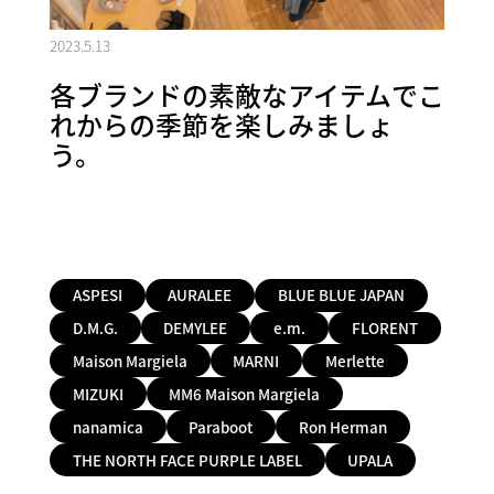
2023.5.13
各ブランドの素敵なアイテムでこ
れからの季節を楽しみましょ
う。
ASPESI
AURALEE
BLUE BLUE JAPAN
D.M.G.
DEMYLEE
e.m.
FLORENT
Maison Margiela
MARNI
Merlette
MIZUKI
MM6 Maison Margiela
nanamica
Paraboot
Ron Herman
THE NORTH FACE PURPLE LABEL
UPALA