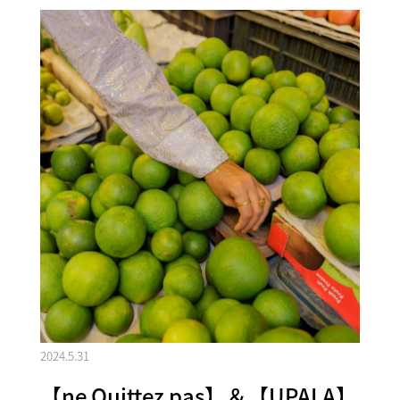
2024.5.31
【ne Quittez pas】＆【UPALA】