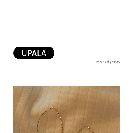
UPALA
14 posts
total