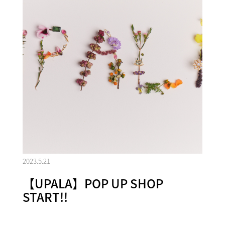
2023.5.21
【UPALA】POP UP SHOP
START!!